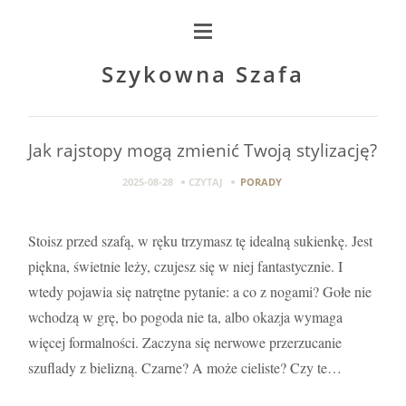
Szykowna Szafa
Jak rajstopy mogą zmienić Twoją stylizację?
2025-08-28
CZYTAJ
PORADY
Stoisz przed szafą, w ręku trzymasz tę idealną sukienkę. Jest
piękna, świetnie leży, czujesz się w niej fantastycznie. I
wtedy pojawia się natrętne pytanie: a co z nogami? Gołe nie
wchodzą w grę, bo pogoda nie ta, albo okazja wymaga
więcej formalności. Zaczyna się nerwowe przerzucanie
szuflady z bielizną. Czarne? A może cieliste? Czy te…