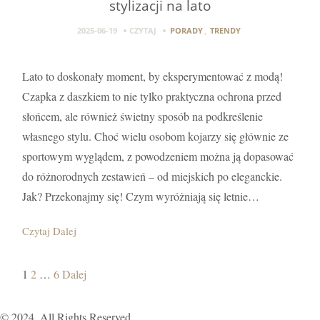
stylizacji na lato
2025-06-19
CZYTAJ
PORADY
,
TRENDY
Lato to doskonały moment, by eksperymentować z modą!
Czapka z daszkiem to nie tylko praktyczna ochrona przed
słońcem, ale również świetny sposób na podkreślenie
własnego stylu. Choć wielu osobom kojarzy się głównie ze
sportowym wyglądem, z powodzeniem można ją dopasować
do różnorodnych zestawień – od miejskich po eleganckie.
Jak? Przekonajmy się! Czym wyróżniają się letnie…
Czytaj Dalej
Nawigacja
Strona
Strona
Strona
1
2
…
6
Dalej
postów
nie
nie
nie
istenieje!
istenieje!
istenieje!
© 2024. All Rights Reserved